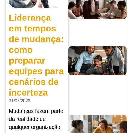
Liderança
em tempos
de mudança:
como
preparar
equipes para
cenários de
incerteza
31/07/2026
Mudanças fazem parte
da realidade de
qualquer organização.